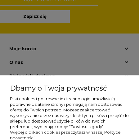
Zapisz się
Moje konto
O nas
Płatności i dostawa
Dbamy o Twoją prywatność
Pomoc
Pliki cookies i pokrewne im technologie umożliwiają
Zwrot zakupów
poprawne działanie strony i pomagają nam dostosować
ofertę do Twoich potrzeb. Możesz zaakceptować
wykorzystanie przez nas wszystkich tych plików i przejść do
Informacje
sklepu lub dostosować użycie plików do swoich
preferencji, wybierając opcję "Dostosuj zgody".
Więcej o plikach cookies przeczytasz w naszej Polityce
prywatności.