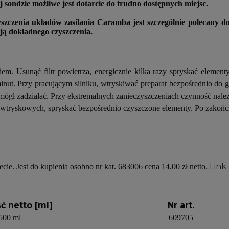
j sondzie możliwe jest dotarcie do trudno dostępnych miejsc.
szczenia układów zasilania Caramba jest szczególnie polecany d
ą dokładnego czyszczenia.
em. Usunąć filtr powietrza, energicznie kilka razy spryskać elementy
inut. Przy pracującym silniku, wtryskiwać preparat bezpośrednio do 
 mógł zadziałać. Przy ekstremalnych zanieczyszczeniach czynność nale
tryskowych, spryskać bezpośrednio czyszczone elementy. Po zakończen
Link
cie. Jest do kupienia osobno nr kat. 683006 cena 14,00 zł netto.
ć netto [ml]
Nr art.
500 ml
609705