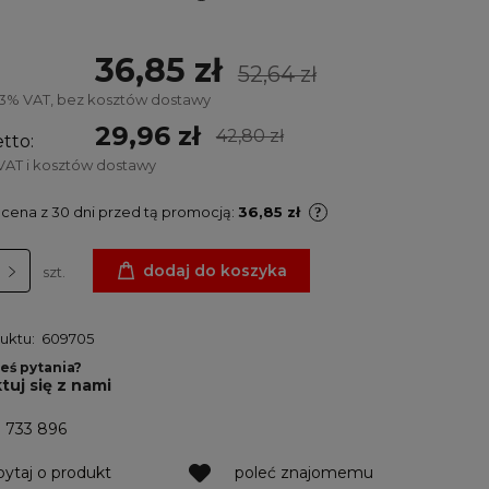
36,85 zł
52,64 zł
23% VAT, bez kosztów dostawy
29,96 zł
42,80 zł
tto:
VAT i kosztów dostawy
 cena z 30 dni przed tą promocją:
36,85 zł
dodaj do koszyka
szt.
uktu:
609705
eś pytania?
tuj się z nami
1 733 896
pytaj o produkt
poleć znajomemu