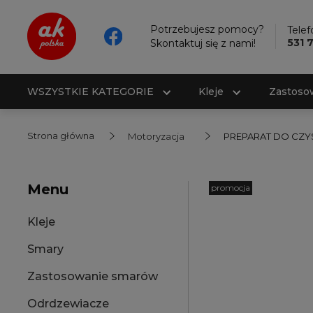
Potrzebujesz pomocy?
Telef
531 
Skontaktuj się z nami!
WSZYSTKIE KATEGORIE
Kleje
Zastoso
Strona główna
Motoryzacja
PREPARAT DO CZY
Menu
promocja
Kleje
Smary
Zastosowanie smarów
Odrdzewiacze