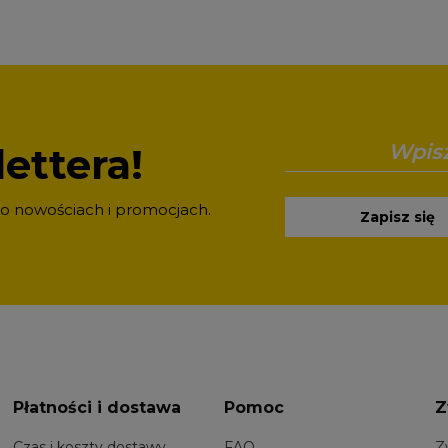
ettera!
 o nowościach i promocjach.
Zapisz się
Płatności i dostawa
Pomoc
Z
Czas i koszty dostawy
FAQ
Z