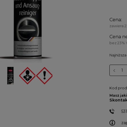
Cena:
zawiera 
Cena ne
bez 23% 
Najniższa
Kod prod
Masz jaki
Skontak
53
za