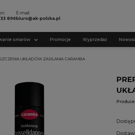
on:
E-mail:
733 896
biuro@ak-polska.pl
wanie smarów
Promocje
Wyprzedaż
Nowośc
SZCZENIA UKŁADÓW ZASILANIA CARAMBA
PRE
UKŁ
Produce
Dostęp
Dostaw