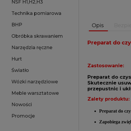
NSF H1,H2,H3
Technika pomiarowa
BHP
Opis
Bezpi
Obróbka skrawaniem
Preparat do cz
Narzędzia ręczne
Hurt
Zastosowanie:
Światło
Preparat do czy
Wózki narzędziowe
Skutecznie usuwa
przepustnic i uk
Meble warsztatowe
Zalety produktu:
Nowości
Preparat do czy
Promocje
Zapobiega zwięks