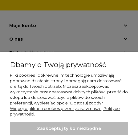
Moje konto
O nas
Płatności i dostawa
Dbamy o Twoją prywatność
Pomoc
Pliki cookies i pokrewne im technologie umożliwiają
Zwrot zakupów
poprawne działanie strony i pomagają nam dostosować
ofertę do Twoich potrzeb. Możesz zaakceptować
wykorzystanie przez nas wszystkich tych plików i przejść do
Informacje
sklepu lub dostosować użycie plików do swoich
preferencji, wybierając opcję "Dostosuj zgody".
Więcej o plikach cookies przeczytasz w naszej Polityce
prywatności.
Zaakceptuj tylko niezbędne