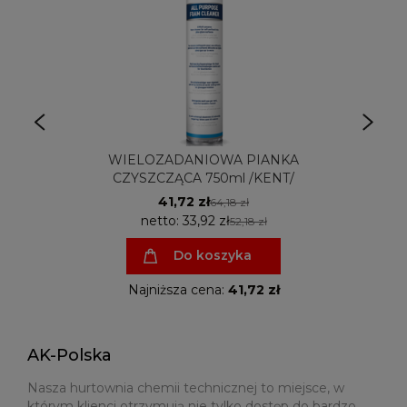
WIELOZADANIOWA PIANKA
CZYSZCZĄCA 750ml /KENT/
41,72 zł
64,18 zł
netto:
33,92 zł
52,18 zł
Do koszyka
Najniższa cena:
41,72 zł
AK-Polska
Nasza hurtownia chemii technicznej to miejsce, w
którym klienci otrzymują nie tylko dostęp do bardzo