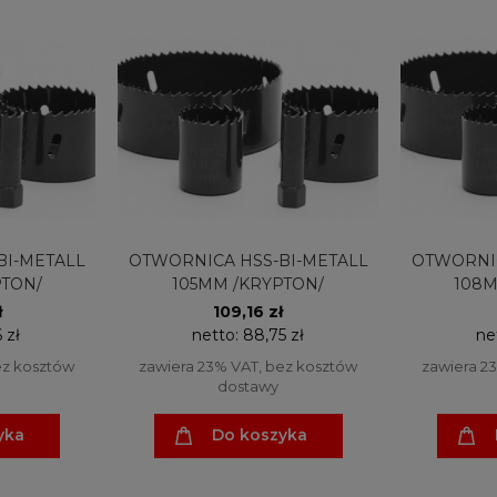
BI-METALL
OTWORNICA HSS-BI-METALL
OTWORNIC
PTON/
105MM /KRYPTON/
108M
ł
109,16 zł
 zł
netto:
88,75 zł
ne
ez kosztów
zawiera 23% VAT, bez kosztów
zawiera 2
dostawy
yka
Do koszyka