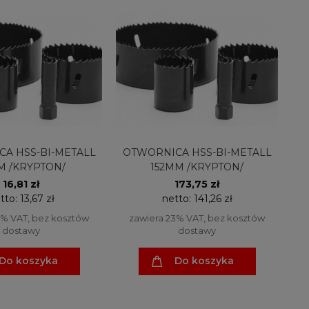
A HSS-BI-METALL
OTWORNICA HSS-BI-METALL
M /KRYPTON/
152MM /KRYPTON/
16,81 zł
173,75 zł
tto:
13,67 zł
netto:
141,26 zł
3% VAT, bez kosztów
zawiera 23% VAT, bez kosztów
dostawy
dostawy
Do koszyka
Do koszyka