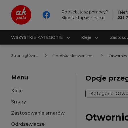
Potrzebujesz pomocy?
Telef
531 
Skontaktuj się z nami!
WSZYSTKIE KATEGORIE
Kleje
Zastoso
Strona główna
Obróbka skrawaniem
Otwornic
Menu
Opcje prze
Kleje
Kategorie: Otwo
Smary
Zastosowanie smarów
Otworni
Odrdzewiacze