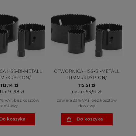
A HSS-BI-METALL
OTWORNICA HSS-BI-METALL
M /KRYPTON/
111MM /KRYPTON/
113,14 zł
115,51 zł
tto:
91,98 zł
netto:
93,91 zł
3% VAT, bez kosztów
zawiera 23% VAT, bez kosztów
dostawy
dostawy
Do koszyka
Do koszyka