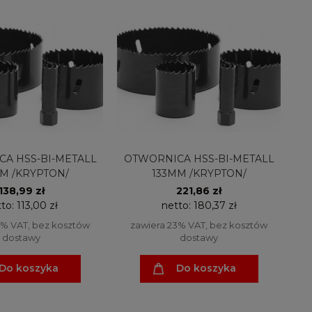
A HSS-BI-METALL
OTWORNICA HSS-BI-METALL
M /KRYPTON/
133MM /KRYPTON/
138,99 zł
221,86 zł
tto:
113,00 zł
netto:
180,37 zł
3% VAT, bez kosztów
zawiera 23% VAT, bez kosztów
dostawy
dostawy
Do koszyka
Do koszyka