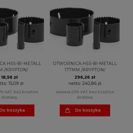
A HSS-BI-METALL
OTWORNICA HSS-BI-METALL
M /KRYPTON/
177MM /KRYPTON/
18,56 zł
296,26 zł
tto:
15,09 zł
netto:
240,86 zł
3% VAT, bez kosztów
zawiera 23% VAT, bez kosztów
dostawy
dostawy
Do koszyka
Do koszyka