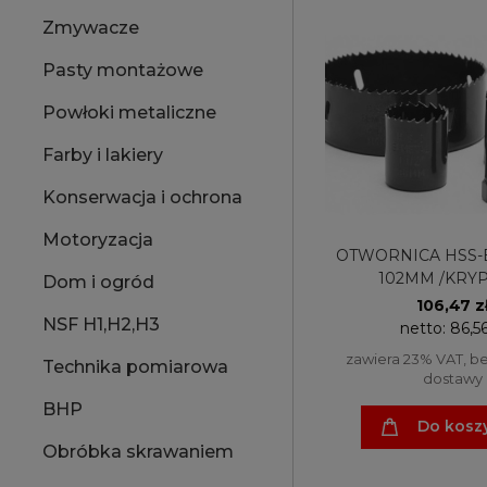
Zmywacze
Pasty montażowe
Powłoki metaliczne
Farby i lakiery
Konserwacja i ochrona
Motoryzacja
OTWORNICA HSS-
102MM /KRY
Dom i ogród
106,47 z
NSF H1,H2,H3
netto:
86,56
zawiera 23% VAT, b
Technika pomiarowa
dostawy
BHP
Do kosz
Obróbka skrawaniem