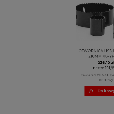
OTWORNICA HSS-
210MM /KRY
236,10 z
netto:
191,9
zawiera 23% VAT, b
dostawy
Do kosz