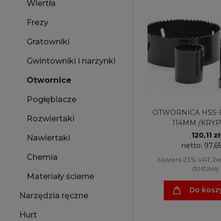
Wiertła
Frezy
Gratowniki
Gwintowniki i narzynki
Otwornice
Pogłębiacze
OTWORNICA HSS-
Rozwiertaki
114MM /KRYP
120,11 zł
Nawiertaki
netto:
97,65
Chemia
zawiera 23% VAT, b
dostawy
Materiały ścierne
Do kosz
Narzędzia ręczne
Hurt