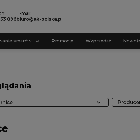
on:
E-mail:
733 896
biuro@ak-polska.pl
wanie smarów
Promocje
Wyprzedaż
Nowośc
e
glądania
rnice
Producen
ce