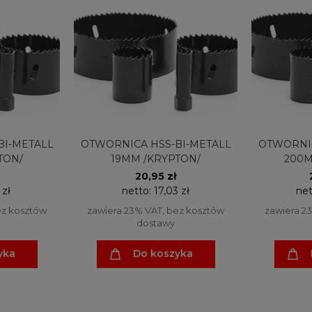
BI-METALL
OTWORNICA HSS-BI-METALL
OTWORNIC
TON/
19MM /KRYPTON/
200M
20,95 zł
 zł
netto:
17,03 zł
net
ez kosztów
zawiera 23% VAT, bez kosztów
zawiera 2
dostawy
yka
Do koszyka