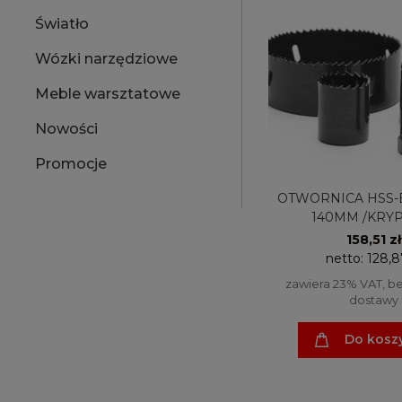
Światło
Wózki narzędziowe
Meble warsztatowe
Nowości
Promocje
OTWORNICA HSS-
140MM /KRY
158,51 zł
netto:
128,8
zawiera 23% VAT, b
dostawy
Do kosz