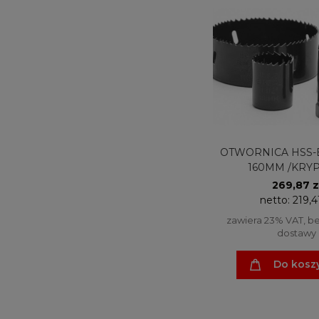
OTWORNICA HSS-
160MM /KRY
269,87 z
netto:
219,4
zawiera 23% VAT, b
dostawy
Do kosz