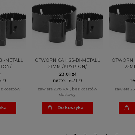
BI-METALL
OTWORNICA HSS-BI-METALL
OTWORNIC
PTON/
21MM /KRYPTON/
22M
ł
23,01 zł
5 zł
netto:
18,71 zł
ne
ez kosztów
zawiera 23% VAT, bez kosztów
zawiera 2
dostawy
yka
Do koszyka