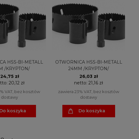
A HSS-BI-METALL
OTWORNICA HSS-BI-METALL
M /KRYPTON/
24MM /KRYPTON/
24,75 zł
26,03 zł
tto:
20,12 zł
netto:
21,16 zł
3% VAT, bez kosztów
zawiera 23% VAT, bez kosztów
dostawy
dostawy
Do koszyka
Do koszyka