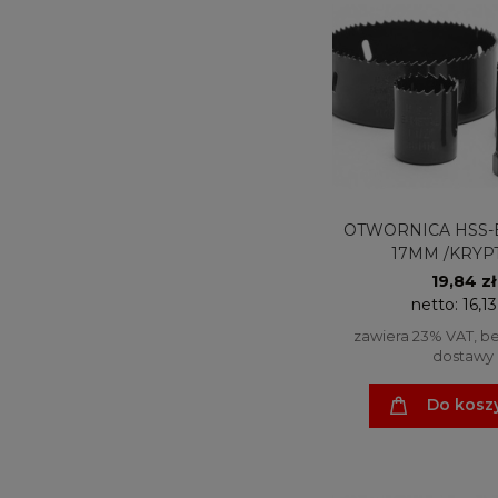
OTWORNICA HSS-
17MM /KRYP
19,84 zł
netto:
16,13
zawiera 23% VAT, b
dostawy
Do kosz