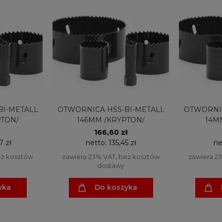
BI-METALL
OTWORNICA HSS-BI-METALL
OTWORNIC
PTON/
146MM /KRYPTON/
14M
166,60 zł
7 zł
netto:
135,45 zł
ne
ez kosztów
zawiera 23% VAT, bez kosztów
zawiera 2
dostawy
yka
Do koszyka