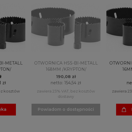
BI-METALL
OTWORNICA HSS-BI-METALL
OTWORNIC
PTON/
168MM /KRYPTON/
16M
ł
190,08 zł
1 zł
netto:
154,54 zł
ne
ez kosztów
zawiera 23% VAT, bez kosztów
zawiera 2
dostawy
yka
Powiadom o dostępności