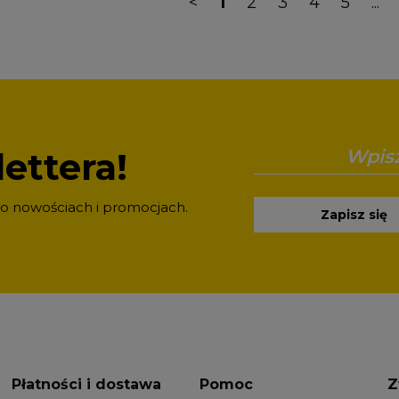
<
1
2
3
4
5
...
ettera!
 o nowościach i promocjach.
Zapisz się
Płatności i dostawa
Pomoc
Z