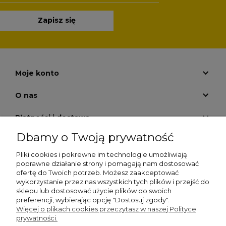
Zapisz się
Moje konto
O nas
Płatności i dostawa
Dbamy o Twoją prywatność
Pomoc
Pliki cookies i pokrewne im technologie umożliwiają
Zwrot zakupów
poprawne działanie strony i pomagają nam dostosować
ofertę do Twoich potrzeb. Możesz zaakceptować
wykorzystanie przez nas wszystkich tych plików i przejść do
Informacje
sklepu lub dostosować użycie plików do swoich
preferencji, wybierając opcję "Dostosuj zgody".
Więcej o plikach cookies przeczytasz w naszej Polityce
prywatności.