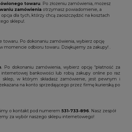
amówionego towaru
. Po złożeniu zamówienia, możesz
owaniu zamówienia
otrzymasz powiadomienie, a
opcja dla tych, którzy chcą zaoszczędzić na kosztach
ego sklepu!.
ze towaru. Po dokonaniu zamówienia, wybierz opcję
e w momencie odbioru towaru. Dziękujemy za zakupy! .
m
. Po dokonaniu zamówienia, wybierz opcję “płatność za
z internetowej bankowości lub robią zakupy online po raz
sz sklep, w którym składasz zamówienie, jest pewnym i
rzekazana na konto sprzedającego przez firmę kurierską po
osimy o kontakt pod numerem
531-733-896
. Nasz zespół
ujemy za wybór naszego sklepu internetowego!