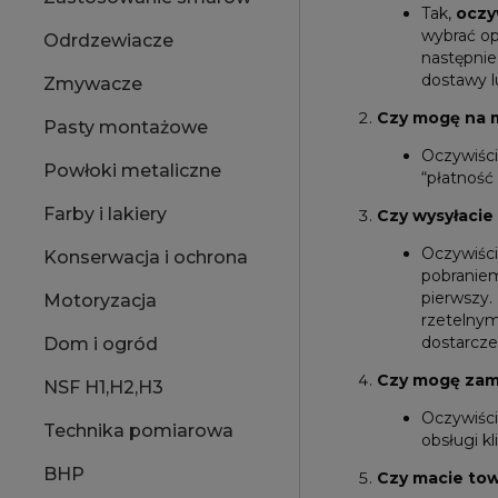
Tak,
oczy
wybrać op
Odrdzewiacze
następnie
dostawy l
Zmywacze
Czy mogę na m
Pasty montażowe
Oczywiści
Powłoki metaliczne
“płatność
Farby i lakiery
Czy wysyłacie
Oczywiśc
Konserwacja i ochrona
pobraniem
pierwszy
Motoryzacja
rzetelnym
dostarcze
Dom i ogród
Czy mogę zam
NSF H1,H2,H3
Oczywiśc
Technika pomiarowa
obsługi k
BHP
Czy macie tow