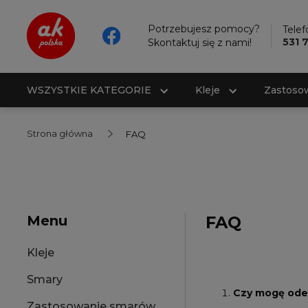
Potrzebujesz pomocy?
Telef
531 
Skontaktuj się z nami!
WSZYSTKIE KATEGORIE
Kleje
Zastoso
Strona główna
FAQ
Menu
FAQ
Kleje
Smary
Czy mogę ode
Zastosowanie smarów