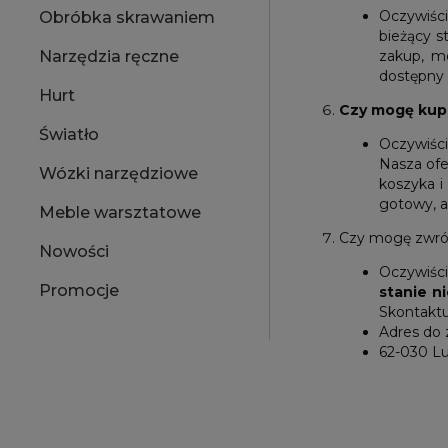
Oczywiśc
Obróbka skrawaniem
bieżący s
zakup, mo
Narzędzia ręczne
dostępny 
Hurt
Czy mogę kupi
Światło
Oczywiśc
Nasza ofe
Wózki narzędziowe
koszyka i
gotowy, a
Meble warsztatowe
Czy mogę zwróci
Nowości
Oczywiśc
Promocje
stanie n
Skontaktu
Adres do 
62-030 Lu