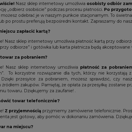
wiście!
Nasz sklep internetowy umożliwia
osobisty odbiór z
cję „odbierz osobiście” podczas procesu płatności.
Po przygot
 możesz odebrać je w naszym punkcie stacjonarnym. To świetna 
ub po prostu preferują bezpośredni kontakt. Zapraszamy do nasz
iejscu zapłacić kartą?
e! Nasz sklep internetowy umożliwia płatność kartą przy odbior
 przy odbiorze” i gotówka lub karta płatnicza będą akceptowan
 towar za pobraniem?
ie! Nasz sklep internetowy umożliwia
płatność za pobranie
”. To korzystne rozwiązanie dla tych, którzy nie korzystają 
. Dzięki przesyłce za pobraniem, możesz sprawdzić, czy na
 źródłem zakupów. Pamiętaj, że opłata za przesyłkę zostanie p
niu towaru. Dziękujemy za zaufanie! .
ówić towar telefonicznie?
ie!
Z przyjemnością
przyjmiemy zamówienie telefonicznie. Pr
lienta jest gotowy, aby pomóc w dokonaniu zamówienia. Dzięk
ar na miejscu?