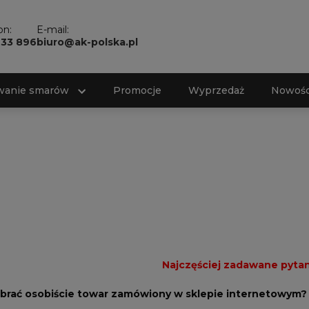
on:
E-mail:
733 896
biuro@ak-polska.pl
wanie smarów
Promocje
Wyprzedaż
Nowośc
Najczęściej zadawane pytan
brać osobiście towar zamówiony w sklepie internetowym?