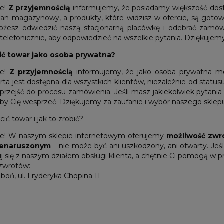
ie!
Z przyjemnością
informujemy, że posiadamy większość dost
tan magazynowy, a produkty, które widzisz w ofercie, są goto
żesz odwiedzić naszą stacjonarną placówkę i odebrać zamówie
telefonicznie, aby odpowiedzieć na wszelkie pytania. Dziękujem
ć towar jako osoba prywatna?
ie!
Z przyjemnością
informujemy, że jako osoba prywatna m
rta jest dostępna dla wszystkich klientów, niezależnie od statu
 przejść do procesu zamówienia. Jeśli masz jakiekolwiek pytania
by Cię wesprzeć. Dziękujemy za zaufanie i wybór naszego sklep
ć towar i jak to zrobić?
ie! W naszym sklepie internetowym oferujemy
możliwość zwr
ienaruszonym
– nie może być ani uszkodzony, ani otwarty. Jeśl
j się z naszym działem obsługi klienta, a chętnie Ci pomogą w 
zwrotów:
boń, ul. Fryderyka Chopina 11