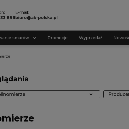
on:
E-mail:
733 896
biuro@ak-polska.pl
wanie smarów
Promocje
Wyprzedaż
Nowośc
ierze
glądania
elinomierze
Producen
omierze