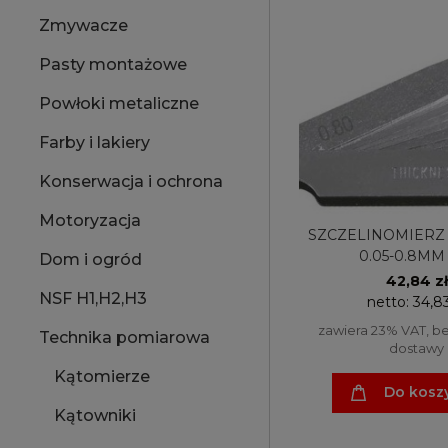
Zmywacze
Pasty montażowe
Powłoki metaliczne
Farby i lakiery
Konserwacja i ochrona
Motoryzacja
SZCZELINOMIERZ
0.05-0.8MM 
Dom i ogród
42,84 zł
NSF H1,H2,H3
netto:
34,83
zawiera 23% VAT, b
Technika pomiarowa
dostawy
Kątomierze
Do kosz
Kątowniki