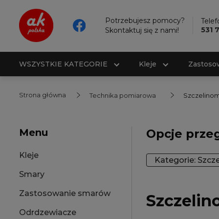
Potrzebujesz pomocy?
Telef
531 
Skontaktuj się z nami!
WSZYSTKIE KATEGORIE
Kleje
Zastoso
Strona główna
Technika pomiarowa
Szczelinom
Menu
Opcje prze
Kleje
Kategorie: Szcz
Smary
Zastosowanie smarów
Szczelin
Odrdzewiacze