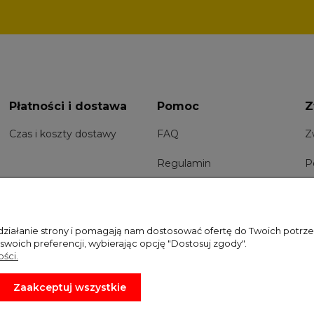
Płatności i dostawa
Pomoc
Z
Czas i koszty dostawy
FAQ
Z
Regulamin
P
 działanie strony i pomagają nam dostosować ofertę do Twoich potr
 swoich preferencji, wybierając opcję "Dostosuj zgody".
ści.
Zaakceptuj wszystkie