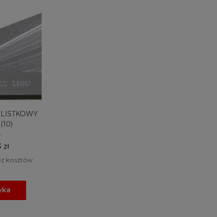
 LISTKOWY
(10)
 zł
ez kosztów
yka