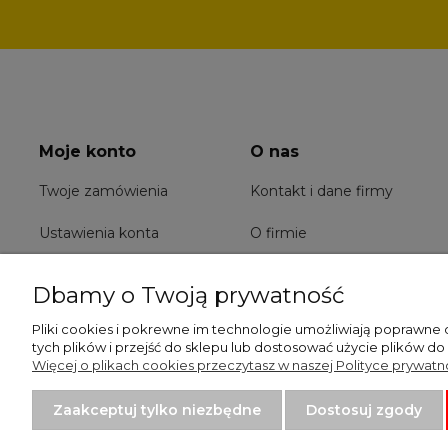
Moje konto
O nas
Twoje zamówienia
Kontakt i dane firmy
Ustawienia konta
O firmie
Przechowalnia
Dbamy o Twoją prywatność
Pliki cookies i pokrewne im technologie umożliwiają poprawne
tych plików i przejść do sklepu lub dostosować użycie plików do
Więcej o plikach cookies przeczytasz w naszej Polityce prywatno
Zaakceptuj tylko niezbędne
Dostosuj zgody