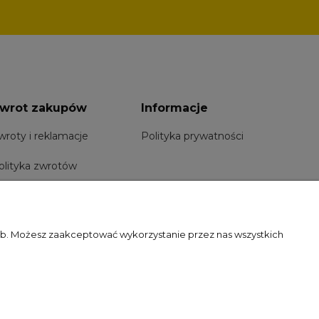
wrot zakupów
Informacje
wroty i reklamacje
Polityka prywatności
olityka zwrotów
zeb. Możesz zaakceptować wykorzystanie przez nas wszystkich