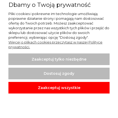
Dbamy o Twoją prywatność
Pomoc
Pliki cookies i pokrewne im technologie umożliwiają
Zwrot zakupów
poprawne działanie strony i pomagają nam dostosować
ofertę do Twoich potrzeb. Możesz zaakceptować
wykorzystanie przez nas wszystkich tych plików i przejść do
Informacje
sklepu lub dostosować użycie plików do swoich
preferencji, wybierając opcję "Dostosuj zgody".
Więcej o plikach cookies przeczytasz w naszej Polityce
prywatności.
Zaakceptuj tylko niezbędne
Dostosuj zgody
Zaakceptuj wszystkie
Pokaż pełną wersję strony
Sklep internetowy Shoper.pl