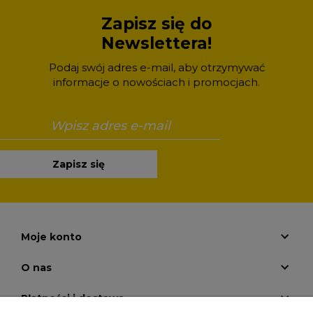
Zapisz się do
Newslettera!
Podaj swój adres e-mail, aby otrzymywać
informacje o nowościach i promocjach.
Zapisz się
Moje konto
O nas
Płatności i dostawa