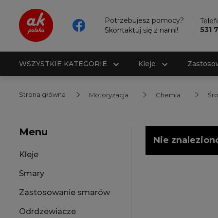
Potrzebujesz pomocy?
Telef
531 
Skontaktuj się z nami!
WSZYSTKIE KATEGORIE
Kleje
Zastoso
Strona główna
Motoryzacja
Chemia
Śro
Menu
Nie znalezion
Kleje
Smary
Zastosowanie smarów
Odrdzewiacze