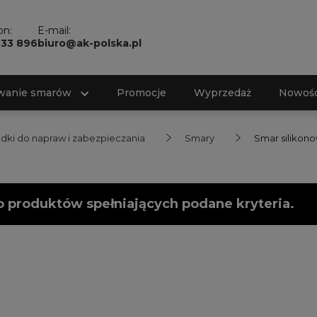
on:
E-mail:
733 896
biuro@ak-polska.pl
wanie smarów
Promocje
Wyprzedaż
Nowośc
dki do napraw i zabezpieczania
Smary
Smar silikon
o produktów spełniających podane kryteria.