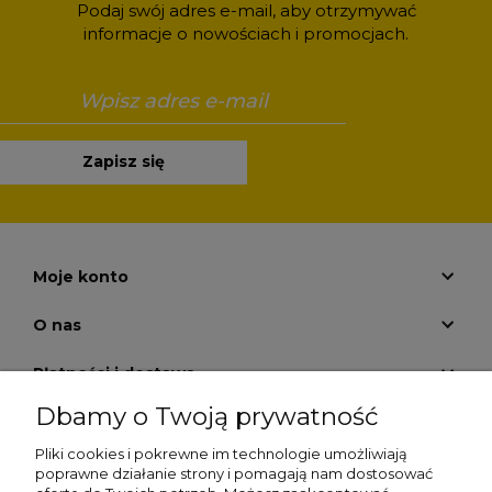
Podaj swój adres e-mail, aby otrzymywać
informacje o nowościach i promocjach.
Zapisz się
Moje konto
O nas
Płatności i dostawa
Dbamy o Twoją prywatność
Pomoc
Pliki cookies i pokrewne im technologie umożliwiają
Zwrot zakupów
poprawne działanie strony i pomagają nam dostosować