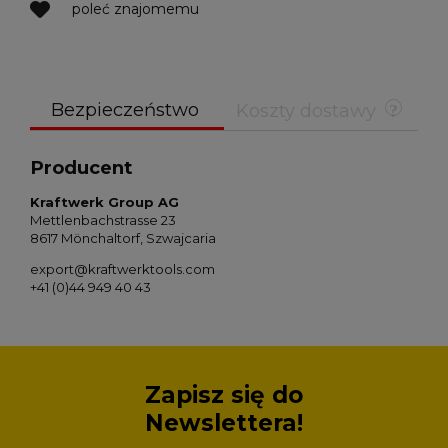
poleć znajomemu
Bezpieczeństwo
Koszty dostawy
Producent
Kraftwerk Group AG
Mettlenbachstrasse 23
8617 Mönchaltorf, Szwajcaria
export@kraftwerktools.com
+41 (0)44 949 40 43
Zapisz się do
Newslettera!