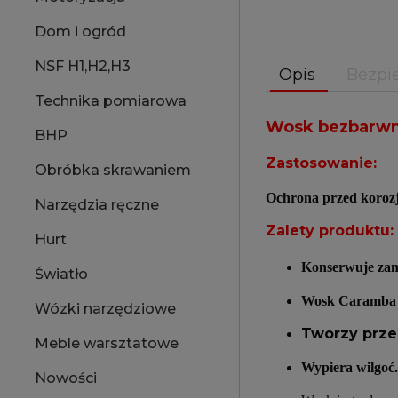
Dom i ogród
NSF H1,H2,H3
Opis
Bezpi
Technika pomiarowa
Wosk bezbarwn
BHP
Zastosowanie:
Obróbka skrawaniem
Ochrona przed korozj
Narzędzia ręczne
Zalety produktu:
Hurt
Konserwuje zam
Światło
Wosk Caramba p
Wózki narzędziowe
Tworzy prze
Meble warsztatowe
Wypiera wilgoć.
Nowości