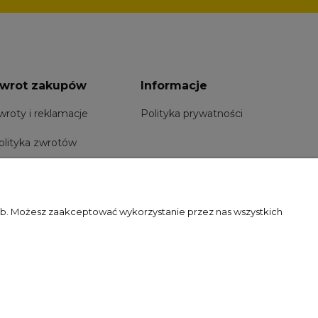
wrot zakupów
Informacje
wroty i reklamacje
Polityka prywatności
olityka zwrotów
zeb. Możesz zaakceptować wykorzystanie przez nas wszystkich