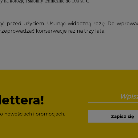
 na korozję i stabilny termicznie do 100 st. C.
ąć przed użyciem. Usunąć widoczną rdzę. Do wprowa
przeprowadzać konserwacje raz na trzy lata.
ettera!
 o nowościach i promocjach.
Zapisz się