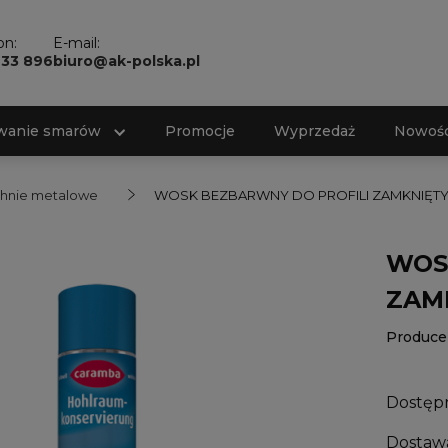
on:
E-mail:
733 896
biuro@ak-polska.pl
wanie smarów
Promocje
Wyprzedaż
Nowośc
hnie metalowe
WOSK BEZBARWNY DO PROFILI ZAMKNIĘTYC
WOS
ZAMK
Produce
Dostęp
Dostaw