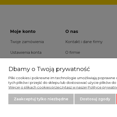
Moje konto
O nas
Twoje zamówienia
Kontakt i dane firmy
Ustawienia konta
O firmie
Przechowalnia
Dbamy o Twoją prywatność
Pliki cookies i pokrewne im technologie umożliwiają poprawne
tych plików i przejść do sklepu lub dostosować użycie plików do
Więcej o plikach cookies przeczytasz w naszej Polityce prywatno
Zaakceptuj tylko niezbędne
Dostosuj zgody