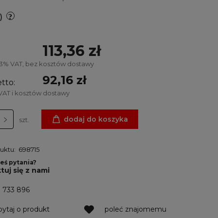
)
113,36 zł
23% VAT, bez kosztów dostawy
92,16 zł
tto:
VAT i kosztów dostawy
dodaj do koszyka
szt.
uktu:
698715
eś pytania?
tuj się z nami
1 733 896
pytaj o produkt
poleć znajomemu