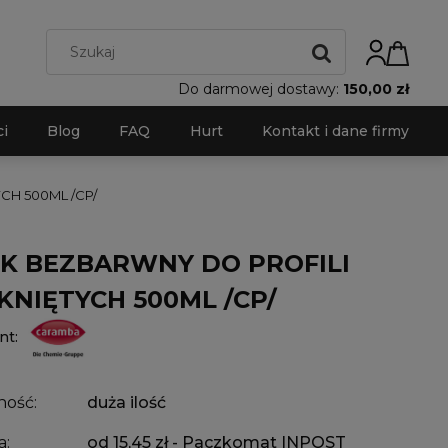
Do darmowej dostawy:
150,00 zł
i
Blog
FAQ
Hurt
Kontakt i dane firmy
H 500ML /CP/
K BEZBARWNY DO PROFILI
NIĘTYCH 500ML /CP/
nt:
ność:
duża ilość
a:
od 15,45 zł
- Paczkomat INPOST