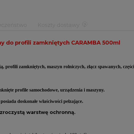
eczeństwo
Koszty dostawy
y do profili zamkniętych CARAMBA 500ml
ą, profili zamkniętych, maszyn rolniczych, złącz spawanych, czę
knięte profile samochodowe, urządzenia i maszyny.
osiada doskonałe właściwości pełzające.
zroczystą warstwę ochronną.