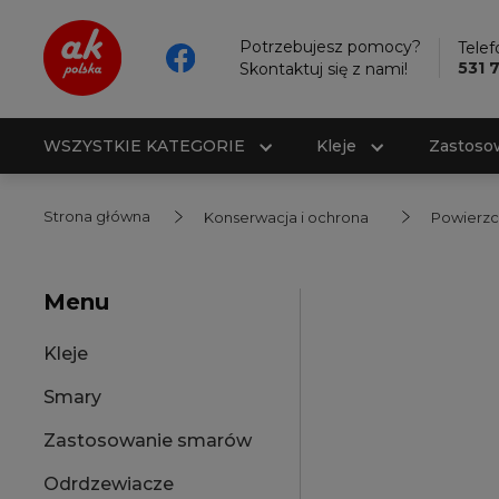
Potrzebujesz pomocy?
Telef
531 
Skontaktuj się z nami!
WSZYSTKIE KATEGORIE
Kleje
Zastoso
Strona główna
Konserwacja i ochrona
Powierzc
Menu
Kleje
Smary
Zastosowanie smarów
Odrdzewiacze