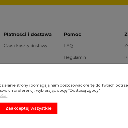
Płatności i dostawa
Pomoc
Z
Czas i koszty dostawy
FAQ
Z
Regulamin
P
 działanie strony i pomagają nam dostosować ofertę do Twoich potr
 swoich preferencji, wybierając opcję "Dostosuj zgody".
ści.
Zaakceptuj wszystkie