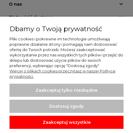
O nas
Płatności i dostawa
Dbamy o Twoją prywatność
Pomoc
Pliki cookies i pokrewne im technologie umożliwiają
Zwrot zakupów
poprawne działanie strony i pomagają nam dostosować
ofertę do Twoich potrzeb. Możesz zaakceptować
wykorzystanie przez nas wszystkich tych plików i przejść do
Informacje
sklepu lub dostosować użycie plików do swoich
preferencji, wybierając opcję "Dostosuj zgody".
Więcej o plikach cookies przeczytasz w naszej Polityce
prywatności.
Zaakceptuj tylko niezbędne
Dostosuj zgody
Zaakceptuj wszystkie