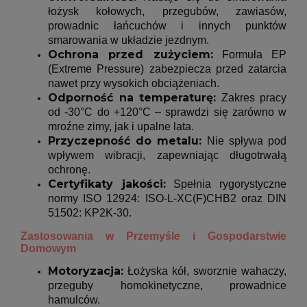
łożysk kołowych, przegubów, zawiasów,
prowadnic łańcuchów i innych punktów
smarowania w układzie jezdnym.
Ochrona przed zużyciem:
Formuła EP
(Extreme Pressure) zabezpiecza przed zatarcia
nawet przy wysokich obciążeniach.
Odporność na temperaturę:
Zakres pracy
od -30°C do +120°C – sprawdzi się zarówno w
mroźne zimy, jak i upalne lata.
Przyczepność do metalu:
Nie spływa pod
wpływem wibracji, zapewniając długotrwałą
ochronę.
Certyfikaty jakości:
Spełnia rygorystyczne
normy ISO 12924: ISO-L-XC(F)CHB2 oraz DIN
51502: KP2K-30.
Zastosowania w Przemyśle i Gospodarstwie
Domowym
Motoryzacja:
Łożyska kół, sworznie wahaczy,
przeguby homokinetyczne, prowadnice
hamulców.