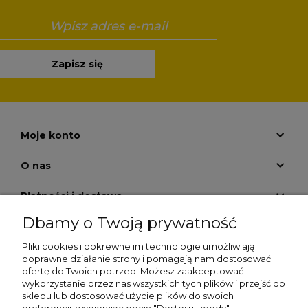
Zapisz się
Moje konto
O nas
Płatności i dostawa
Dbamy o Twoją prywatność
Pomoc
Pliki cookies i pokrewne im technologie umożliwiają
Zwrot zakupów
poprawne działanie strony i pomagają nam dostosować
ofertę do Twoich potrzeb. Możesz zaakceptować
wykorzystanie przez nas wszystkich tych plików i przejść do
Informacje
sklepu lub dostosować użycie plików do swoich