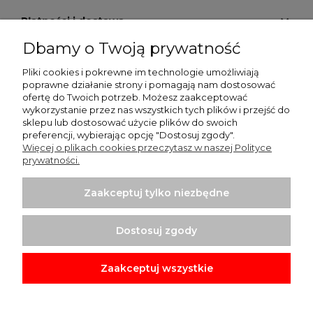
Płatności i dostawa
Dbamy o Twoją prywatność
Pomoc
Pliki cookies i pokrewne im technologie umożliwiają
Zwrot zakupów
poprawne działanie strony i pomagają nam dostosować
ofertę do Twoich potrzeb. Możesz zaakceptować
wykorzystanie przez nas wszystkich tych plików i przejść do
Informacje
sklepu lub dostosować użycie plików do swoich
preferencji, wybierając opcję "Dostosuj zgody".
Więcej o plikach cookies przeczytasz w naszej Polityce
prywatności.
Zaakceptuj tylko niezbędne
Dostosuj zgody
Zaakceptuj wszystkie